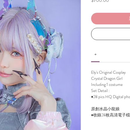
$700.00
格
+
Ely's Original Cosplay
Crystal Dragon Girl
Including 1 costume
Set Detail :
♦28 pics HQ Digital ph
原創水晶小龍娘
♦收錄28枚高清電子檔