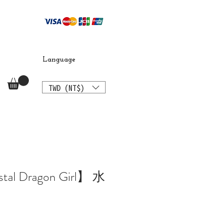
Language
TWD (NT$)
stal Dragon Girl】 水