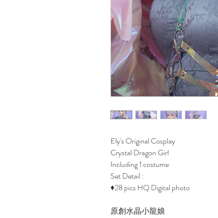
Ely's Original Cosplay
Crystal Dragon Girl
Including 1 costume
Set Detail :
♦28 pics HQ Digital photo
原創水晶小龍娘