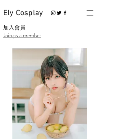
Ely Cosplay
​加入會員
Join as a member