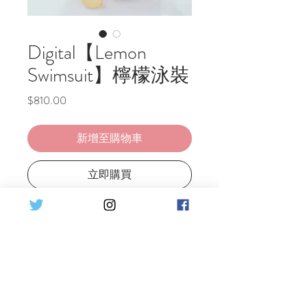
Digital【Lemon
Swimsuit】檸檬泳裝
價
$810.00
格
新增至購物車
立即購買
Lemon Swimsuit🍋
♦30pics HQ Digital photo
酸甜的可愛檸檬泳🍋
給你補充維他命C，附加一些維他
命E🫣