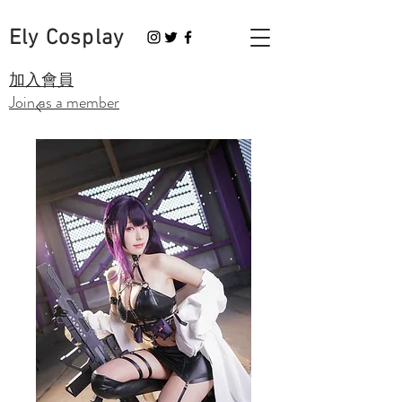
Ely Cosplay
​加入會員
Join as a member