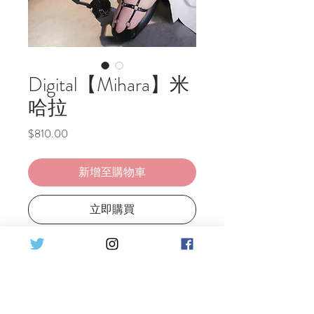
Digital【Mihara】米
哈拉
價
$810.00
格
新增至購物車
立即購買
Nikke Goddess of Victory --Mihara💜
Set Detail :
♦1costumes
♦22 pics HQ Digital photo