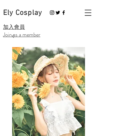
Ely Cosplay
​加入會員
Join as a member