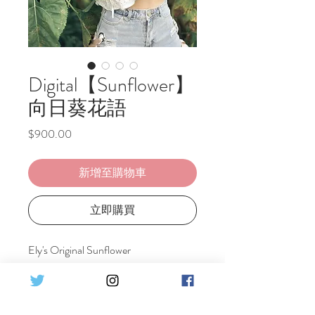
Digital【Sunflower】
向日葵花語
價
$900.00
格
新增至購物車
立即購買
Ely's Original Sunflower
The language of sunflowers is...
Set Detail :