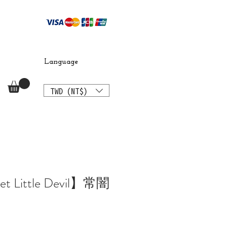
Language
TWD (NT$)
et Little Devil】常闇