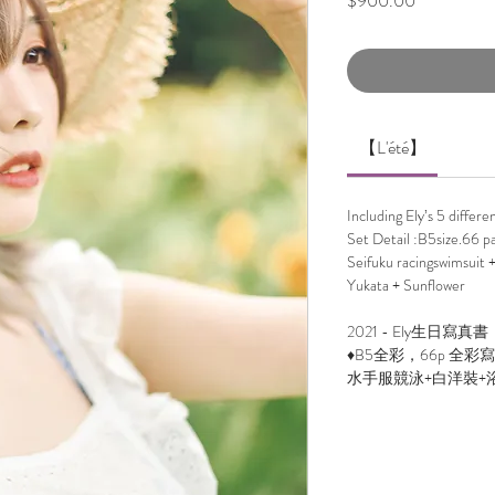
$900.00
格
【L'été】
Including Ely’s 5 differen
Set Detail :B5size.66 p
Seifuku racingswimsuit 
Yukata + Sunflower
2021 - Ely生日
♦B5全彩，66p 全彩
水手服競泳+白洋裝+