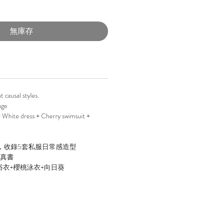
無庫存
t causal styles.
age
+ White dress + Cherry swimsuit +
寫真書，收錄5套私服日常感造型
寫真書
浴衣+櫻桃泳衣+向日葵