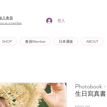
​加入會員
登入
Join as a member
SHOP
會員Member
日本通販
ABOUT
Photobook -
生日寫真書
價