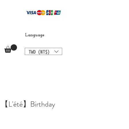
Language
TWD (NT$)
 【L'été】Birthday