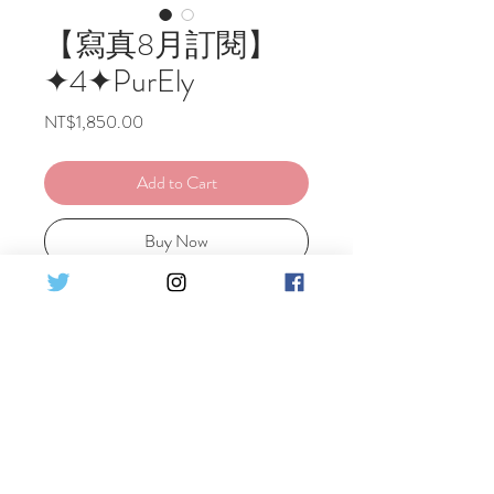
【寫真8月訂閱】
✦4✦PurEly
Price
NT$1,850.00
Add to Cart
Buy Now
💌純推等級
✦ A+B+C 共3組 完整照片 (60張以
上)
✦ 更多額外的自拍or小影片
✦ 照片將在每個月最後一天由
Email寄出