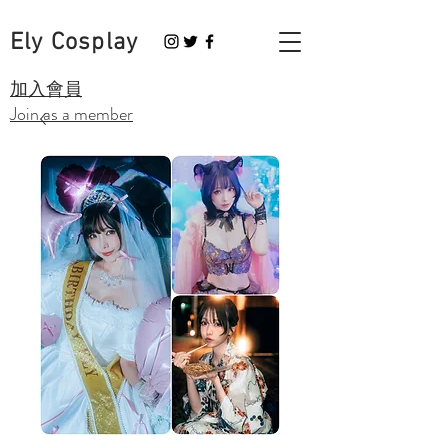
Ely Cosplay
​加入會員
Join as a member