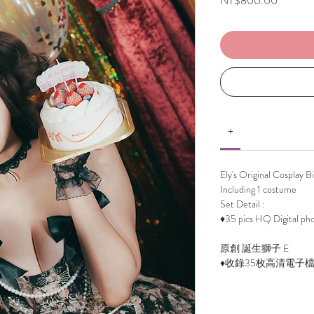
NT$800.00
+
Ely's Original Cosplay B
Including 1 costume
Set Detail :
♦35 pics HQ Digital ph
原創 誕生獅子 E
♦收錄35枚高清電子