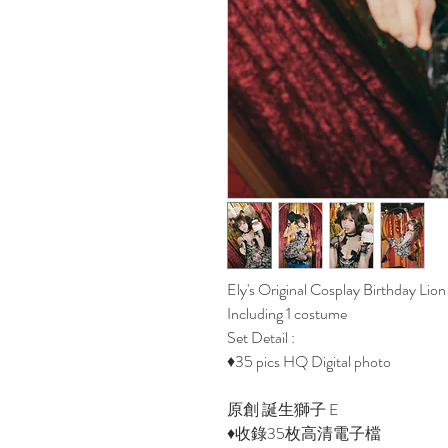
Ely's Original Cosplay Birthday Lion
Including 1 costume
Set Detail :
♦35 pics HQ Digital photo
原創 誕生獅子 E
♦收錄35枚高清電子檔