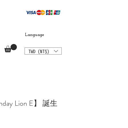
Language
TWD (NT$)
rthday Lion E】 誕生